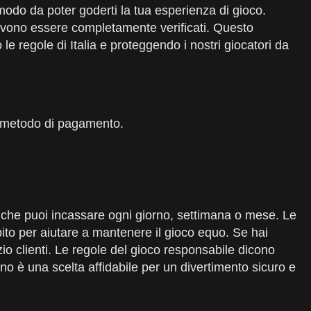
modo da poter goderti la tua esperienza di gioco.
devono essere completamente verificati. Questo
e regole di Italia e proteggendo i nostri giocatori da
uo metodo di pagamento.
rto che puoi incassare ogni giorno, settimana o mese. Le
bito per aiutare a mantenere il gioco equo. Se hai
izio clienti. Le regole del gioco responsabile dicono
sino è una scelta affidabile per un divertimento sicuro e