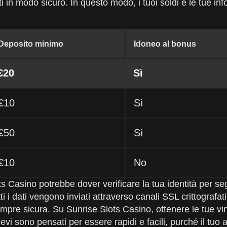
ti in modo sicuro. In questo modo, i tuoi soldi e le tue i
Deposito minimo
Idoneo al bonus
€20
Sì
€10
Sì
€50
Sì
€10
No
ts Casino potrebbe dover verificare la tua identità per seg
tti i dati vengono inviati attraverso canali SSL crittograf
mpre sicura. Su Sunrise Slots Casino, ottenere le tue vin
ievi sono pensati per essere rapidi e facili, purché il tuo a