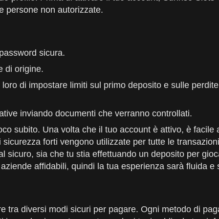
are persone non autorizzate.
 password sicura.
 di origine.
o loro di impostare limiti sul primo deposito e sulle perd
.
mative inviando documenti che verranno controllati.
 gioco subito. Una volta che il tuo account è attivo, è fac
sicurezza forti vengono utilizzate per tutte le transazio
l sicuro, sia che tu stia effettuando un deposito per gioc
aziende affidabili, quindi la tua esperienza sarà fluida e
iere tra diversi modi sicuri per pagare. Ogni metodo di pa