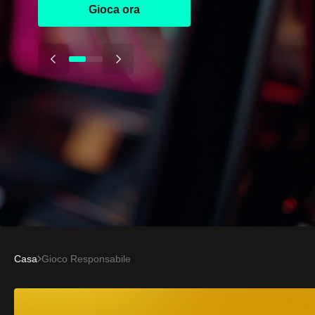
Gioca ora
Casa
Gioco Responsabile