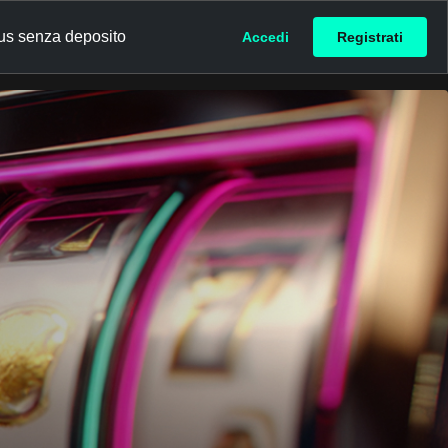
s senza deposito
Accedi
Registrati