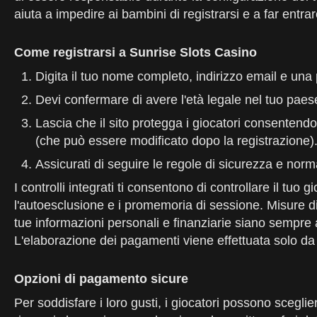
aiuta a impedire ai bambini di registrarsi e a far entr
Come registrarsi a Sunrise Slots Casino
Digita il tuo nome completo, indirizzo email e una
Devi confermare di avere l'età legale nel tuo paese
Lascia che il sito protegga i giocatori consentend
(che può essere modificato dopo la registrazione)
Assicurati di seguire le regole di sicurezza e nor
I controlli integrati ti consentono di controllare il tuo
l'autoesclusione e i promemoria di sessione. Misure di 
tue informazioni personali e finanziarie siano sempre a
L'elaborazione dei pagamenti viene effettuata solo da 
Opzioni di pagamento sicure
Per soddisfare i loro gusti, i giocatori possono scegl