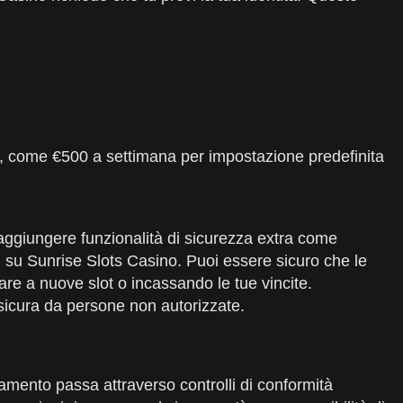
ite, come €500 a settimana per impostazione predefinita
ile aggiungere funzionalità di sicurezza extra come
ni su Sunrise Slots Casino. Puoi essere sicuro che le
are a nuove slot o incassando le tue vincite.
 sicura da persone non autorizzate.
gamento passa attraverso controlli di conformità