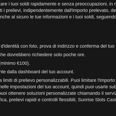
stare i tuoi soldi rapidamente e senza preoccupazioni, in 
 i prelievi, indipendentemente dall'importo prelevato, 
 al sicuro le tue informazioni e i tuoi soldi, seguendo l
d'identità con foto, prova di indirizzo e conferma del t
, che dovrebbero richiedere solo poche ore.
o (minimo €100).
ente dalla dashboard del tuo account.
limiti di prelievo personalizzabili. Puoi limitare l'impo
nelle impostazioni del tuo account, quindi puoi usarle su
ri, puoi ottenere soluzioni personalizzate chiamando il serv
a, prelievi rapidi e controlli flessibili, Sunrise Slots Ca