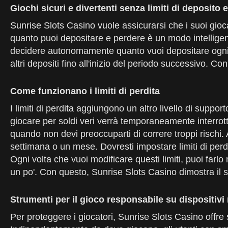
Giochi sicuri e divertenti senza limiti di deposito
Sunrise Slots Casino vuole assicurarsi che i suoi gioca
quanto puoi depositare e perdere è un modo intelligen
decidere autonomamente quanto vuoi depositare ogni gi
altri depositi fino all'inizio del periodo successivo. C
Come funzionano i limiti di perdita
I limiti di perdita aggiungono un altro livello di supp
giocare per soldi veri verrà temporaneamente interrott
quando non devi preoccuparti di correre troppi risch
settimana o un mese. Dovresti impostare limiti di perdi
Ogni volta che vuoi modificare questi limiti, puoi farlo
un po'. Con questo, Sunrise Slots Casino dimostra il su
Strumenti per il gioco responsabile su dispositivi
Per proteggere i giocatori, Sunrise Slots Casino offre s