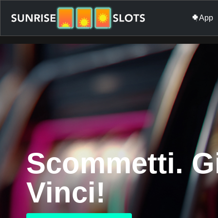
App
Scommetti. Gi
Vinci!