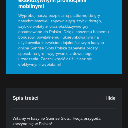
ekskluzywnymi promocjami
mobilnymi
Wypróbuj naszą bezpieczną platformę do gry
natychmiastowej, zapewniającą szybki dostęp,
szybkie wpłaty zł oraz ekskluzywne gry
dostosowane do Polska. Dzięki naszemu hojnemu
bonusowi powitalnemu i ukierunkowanym na
użytkownika korzyściom lojalnościowym kasyno
online Sunrise Slots Polska zapewnia prosty
sposób na grę i wygrywanie z dowolnego
urządzenia. Zacznij kręcić dziś i ciesz się
efektywnymi wypłatami!
Spis treści
Hide
Witamy w kasynie Sunrise Slots: Twoja przygoda
zaczyna się w Polska!