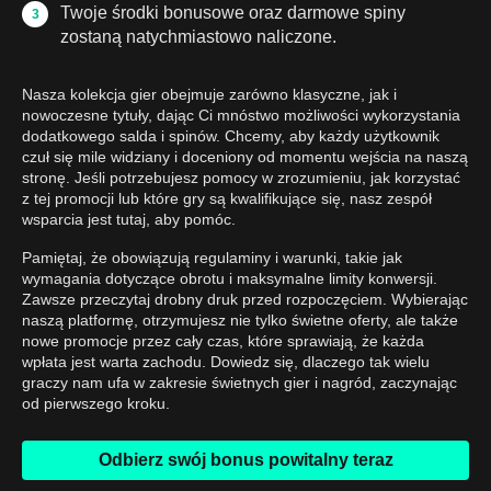
Twoje środki bonusowe oraz darmowe spiny
zostaną natychmiastowo naliczone.
Nasza kolekcja gier obejmuje zarówno klasyczne, jak i
nowoczesne tytuły, dając Ci mnóstwo możliwości wykorzystania
dodatkowego salda i spinów. Chcemy, aby każdy użytkownik
czuł się mile widziany i doceniony od momentu wejścia na naszą
stronę. Jeśli potrzebujesz pomocy w zrozumieniu, jak korzystać
z tej promocji lub które gry są kwalifikujące się, nasz zespół
wsparcia jest tutaj, aby pomóc.
Pamiętaj, że obowiązują regulaminy i warunki, takie jak
wymagania dotyczące obrotu i maksymalne limity konwersji.
Zawsze przeczytaj drobny druk przed rozpoczęciem. Wybierając
naszą platformę, otrzymujesz nie tylko świetne oferty, ale także
nowe promocje przez cały czas, które sprawiają, że każda
wpłata jest warta zachodu. Dowiedz się, dlaczego tak wielu
graczy nam ufa w zakresie świetnych gier i nagród, zaczynając
od pierwszego kroku.
Odbierz swój bonus powitalny teraz