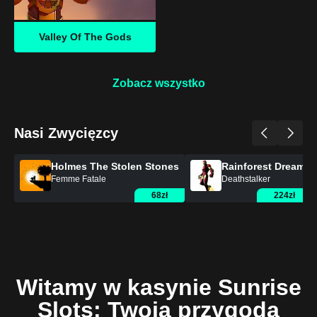
Valley Of The Gods
Zobacz wszystko
Nasi Zwycięzcy
Holmes The Stolen Stones
Rainforest Dream
Femme Fatale
Deathstalker
68zł
224zł
Witamy w kasynie Sunrise
Slots: Twoja przygoda