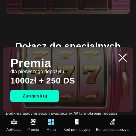
Dołącz do specjalnych
wydarzeń kasyna Sunrise
Premia
Slots: wygraj duże dzięki
dla pierwszego depozytu
festiwalom Polska!
1000zł + 250 DS
Skorzystaj z naszych ekskluzywnych wydarzeń celebracyjnych
Zarejestruj
Polska, aby maksymalizować nagrody w kasynie Sunrise Slots.
Zapraszamy do zapoznania się z naszymi promocjami
czasowymi, rundami bonusowymi i tematycznymi grami
podkreślającymi sezon świąteczny. W tym okresie możesz
zdobywać punkty lojalnościowe, bonusy doładowań i darmowe
spiny denominowane w zł.
Aplikacja
Premia
Menu
Kod promocyjny
Bonus bez depozytu
Wielu naszych stałych graczy zwiększyło ogólne saldo, po