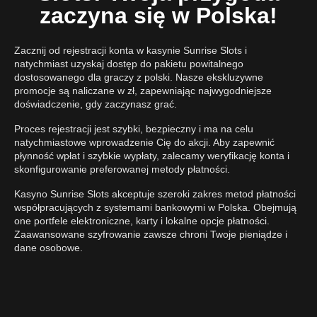
zaczyna się w Polska!
Zacznij od rejestracji konta w kasynie Sunrise Slots i
natychmiast uzyskaj dostęp do pakietu powitalnego
dostosowanego dla graczy z polski. Nasze ekskluzywne
promocje są naliczane w zł, zapewniając najwygodniejsze
doświadczenie, gdy zaczynasz grać.
Proces rejestracji jest szybki, bezpieczny i ma na celu
natychmiastowe wprowadzenie Cię do akcji. Aby zapewnić
płynność wpłat i szybkie wypłaty, zalecamy weryfikację konta i
skonfigurowanie preferowanej metody płatności.
Kasyno Sunrise Slots akceptuje szeroki zakres metod płatności
współpracujących z systemami bankowymi w Polska. Obejmują
one portfele elektroniczne, karty i lokalne opcje płatności.
Zaawansowane szyfrowanie zawsze chroni Twoje pieniądze i
dane osobowe.