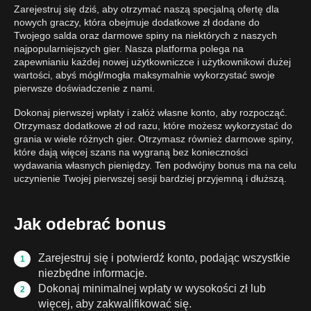
Zarejestruj się dziś, aby otrzymać naszą specjalną ofertę dla
nowych graczy, która obejmuje dodatkowe zł dodane do
Twojego salda oraz darmowe spiny na niektórych z naszych
najpopularniejszych gier. Nasza platforma polega na
zapewnianiu każdej nowej użytkowniczce i użytkownikowi dużej
wartości, abyś mógł/mogła maksymalnie wykorzystać swoje
pierwsze doświadczenie z nami.
Dokonaj pierwszej wpłaty i załóż własne konto, aby rozpocząć.
Otrzymasz dodatkowe zł od razu, które możesz wykorzystać do
grania w wiele różnych gier. Otrzymasz również darmowe spiny,
które dają więcej szans na wygraną bez konieczności
wydawania własnych pieniędzy. Ten podwójny bonus ma na celu
uczynienie Twojej pierwszej sesji bardziej przyjemną i dłuższą.
Jak odebrać bonus
Zarejestruj się i potwierdź konto, podając wszystkie
niezbędne informacje.
Dokonaj minimalnej wpłaty w wysokości zł lub
więcej, aby zakwalifikować się.