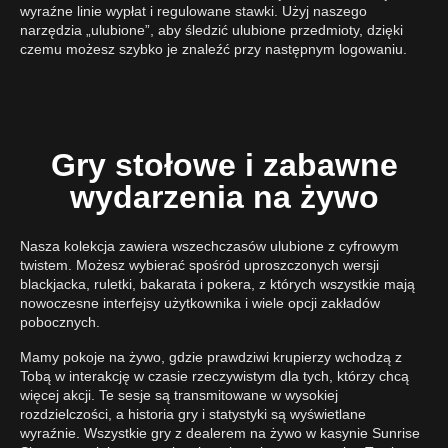
wyraźne linie wypłat i regulowane stawki. Użyj naszego
narzędzia „ulubione”, aby śledzić ulubione przedmioty, dzięki
czemu możesz szybko je znaleźć przy następnym logowaniu.
Gry stołowe i zabawne
wydarzenia na żywo
Nasza kolekcja zawiera wszechczasów ulubione z cyfrowym
twistem. Możesz wybierać spośród uproszczonych wersji
blackjacka, ruletki, bakarata i pokera, z których wszystkie mają
nowoczesne interfejsy użytkownika i wiele opcji zakładów
pobocznych.
Mamy pokoje na żywo, gdzie prawdziwi krupierzy wchodzą z
Tobą w interakcję w czasie rzeczywistym dla tych, którzy chcą
więcej akcji. Te sesje są transmitowane w wysokiej
rozdzielczości, a historia gry i statystyki są wyświetlane
wyraźnie. Wszystkie gry z dealerem na żywo w kasynie Sunrise