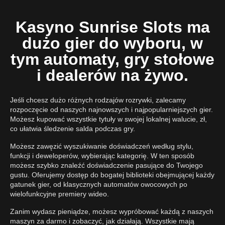
Kasyno Sunrise Slots ma
dużo gier do wyboru, w
tym automaty, gry stołowe
i dealerów na żywo.
Jeśli chcesz dużo różnych rodzajów rozrywki, zalecamy
rozpoczęcie od naszych najnowszych i najpopularniejszych gier.
Możesz kupować wszystkie tytuły w swojej lokalnej walucie, zł,
co ułatwia śledzenie salda podczas gry.
Możesz zawęzić wyszukiwanie doświadczeń według stylu,
funkcji i deweloperów, wybierając kategorię. W ten sposób
możesz szybko znaleźć doświadczenie pasujące do Twojego
gustu. Oferujemy dostęp do bogatej biblioteki obejmującej każdy
gatunek gier, od klasycznych automatów owocowych po
wielofunkcyjne premiery wideo.
Zanim wydasz pieniądze, możesz wypróbować każdą z naszych
maszyn za darmo i zobaczyć, jak działają. Wszystkie mają