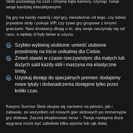
Slots pozwalają na czat i zmianę kąta kamery, czyniąc Twoje
sesje bardziej interaktywnymi.
Są gry na każdy nastrój i styl gry, niezależnie od tego, czy lubisz
prywatne stoły i pokoje VIP, czy żywe gry grupowe z innymi
graczami. Nasi dostawcy dbają o to, aby sesje zaczynały się od
razu, a wpłaty zł były łatwe w użyciu.
Szybko wybieraj ulubione: umieść ulubione
przedmioty na liście unikalnej dla Ciebie.
Zmień stawki w czasie rzeczywistym: dla małych lub
dużych sald każdy stół i maszyna ma elastyczne
limity.
Uzyskaj dostęp do specjalnych premier: dodajemy
nowe tytuły i doświadczenia dostępne tylko przez
krótki czas.
Kasyno Sunrise Slots skupia się zarówno na jakości, jak i
zabawie, ze wszystkim od nowych gier slotowych po immersyjne
gry stołowe. Zacznij eksplorować teraz – Twoja następna duża
wygrana może być zaledwie kilka spinów lub rąk dalej.