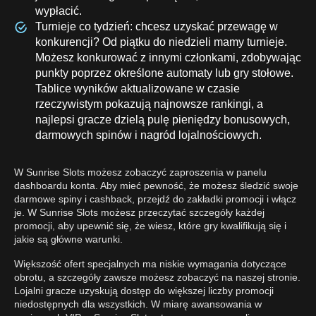
wypłacić.
Turnieje co tydzień: chcesz uzyskać przewagę w
konkurencji? Od piątku do niedzieli mamy turnieje.
Możesz konkurować z innymi członkami, zdobywając
punkty poprzez określone automaty lub gry stołowe.
Tablice wyników aktualizowane w czasie
rzeczywistym pokazują najnowsze rankingi, a
najlepsi gracze dzielą pulę pieniędzy bonusowych,
darmowych spinów i nagród lojalnościowych.
W Sunrise Slots możesz zobaczyć zaproszenia w panelu
dashboardu konta. Aby mieć pewność, że możesz śledzić swoje
darmowe spiny i cashback, przejdź do zakładki promocji i włącz
je. W Sunrise Slots możesz przeczytać szczegóły każdej
promocji, aby upewnić się, że wiesz, które gry kwalifikują się i
jakie są główne warunki.
Większość ofert specjalnych ma niskie wymagania dotyczące
obrotu, a szczegóły zawsze możesz zobaczyć na naszej stronie.
Lojalni gracze uzyskują dostęp do większej liczby promocji
niedostępnych dla wszystkich. W miarę awansowania w