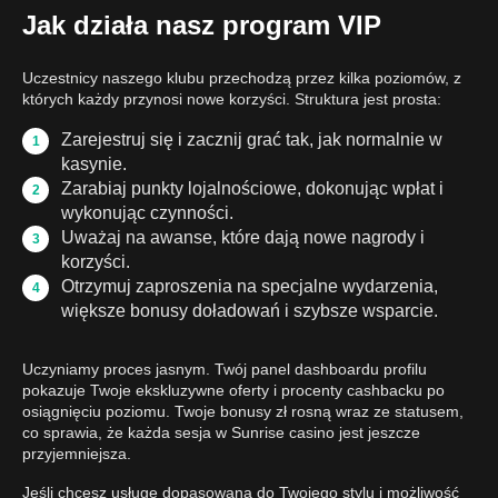
Jak działa nasz program VIP
Uczestnicy naszego klubu przechodzą przez kilka poziomów, z
których każdy przynosi nowe korzyści. Struktura jest prosta:
Zarejestruj się i zacznij grać tak, jak normalnie w
kasynie.
Zarabiaj punkty lojalnościowe, dokonując wpłat i
wykonując czynności.
Uważaj na awanse, które dają nowe nagrody i
korzyści.
Otrzymuj zaproszenia na specjalne wydarzenia,
większe bonusy doładowań i szybsze wsparcie.
Uczyniamy proces jasnym. Twój panel dashboardu profilu
pokazuje Twoje ekskluzywne oferty i procenty cashbacku po
osiągnięciu poziomu. Twoje bonusy zł rosną wraz ze statusem,
co sprawia, że każda sesja w Sunrise casino jest jeszcze
przyjemniejsza.
Jeśli chcesz usługę dopasowaną do Twojego stylu i możliwość