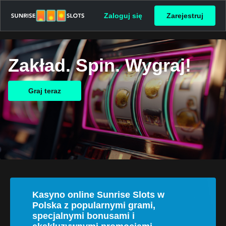
Zaloguj się
Zarejestruj
Zakład. Spin. Wygraj!
Graj teraz
Kasyno online Sunrise Slots w
Polska z popularnymi grami,
specjalnymi bonusami i