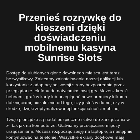
Przenieś rozrywkę do
kieszeni dzięki
doświadczeniu
mobilnemu kasyna
Sunrise Slots
Dostęp do ulubionych gier z dowolnego miejsca jest teraz
bezwysiłkowy. Zalecamy zainstalowanie naszej aplikacji lub
korzystanie z adaptacyjnej wersji strony bezpośrednio przez
przeglądarkę telefonu do natychmiastowej gry. Możesz kręcić
bębnami, grać w karty lub przeglądać nowe premiery kilkoma
dotknięciami, niezależnie od tego, czy jesteś w domu, czy w
drodze, dzięki zoptymalizowanej funkcjonalności mobilnej.
Twoje pieniądze są nadal bezpieczne i łatwe do zarządzania w
zł, tak jak na komputerze. Ułatwiamy przełączanie między
urządzeniami. Możesz rozpocząć sesję na laptopie, a następnie
kontynuować na telefonie. Wszystkie ekrany dotykowe mają