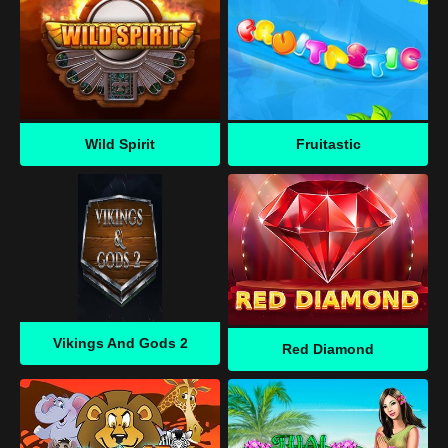
Wild Spirit
Fruitastic
Fat Lady Sings
Red Diamond