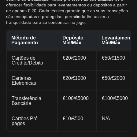
oferecer flexibilidade para levantamentos ou depósitos a partir
de apenas € 20. Cada técnica garante que as suas transações
são encriptadas e protegidas, permitindo-lhe assim a
tranquilidade para se concentrar no jogo.
Método de
Depósito
Levantamento
Pagamento
Mín/Máx
Mín/Máx
Cartões de
€20/€2000
€50/€1500
Crédito/Débito
Carteiras
€20/€1000
€50/€2000
Eletrónicas
Transferência
€100/€5000
€100/€5000
Bancária
Cartões Pré-
€10/€500
N/A
pagos