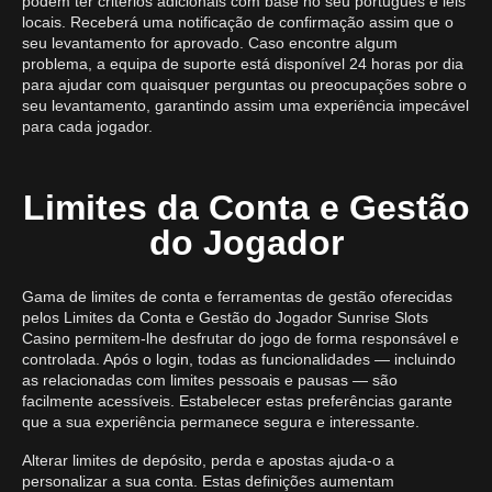
podem ter critérios adicionais com base no seu português e leis
locais. Receberá uma notificação de confirmação assim que o
seu levantamento for aprovado. Caso encontre algum
problema, a equipa de suporte está disponível 24 horas por dia
para ajudar com quaisquer perguntas ou preocupações sobre o
seu levantamento, garantindo assim uma experiência impecável
para cada jogador.
Limites da Conta e Gestão
do Jogador
Gama de limites de conta e ferramentas de gestão oferecidas
pelos Limites da Conta e Gestão do Jogador Sunrise Slots
Casino permitem-lhe desfrutar do jogo de forma responsável e
controlada. Após o login, todas as funcionalidades — incluindo
as relacionadas com limites pessoais e pausas — são
facilmente acessíveis. Estabelecer estas preferências garante
que a sua experiência permanece segura e interessante.
Alterar limites de depósito, perda e apostas ajuda-o a
personalizar a sua conta. Estas definições aumentam