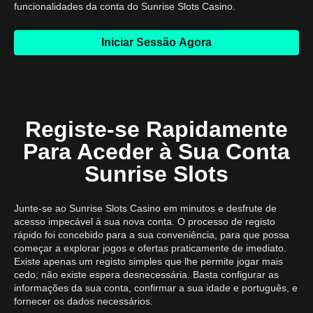
funcionalidades da conta do Sunrise Slots Casino.
Iniciar Sessão Agora
Registe-se Rapidamente
Para Aceder à Sua Conta
Sunrise Slots
Junte-se ao Sunrise Slots Casino em minutos e desfrute de
acesso impecável à sua nova conta. O processo de registo
rápido foi concebido para a sua conveniência, para que possa
começar a explorar jogos e ofertas praticamente de imediato.
Existe apenas um registo simples que lhe permite jogar mais
cedo; não existe espera desnecessária. Basta configurar as
informações da sua conta, confirmar a sua idade e português, e
fornecer os dados necessários.