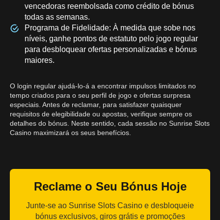
vencedoras reembolsada como crédito de bónus
todas as semanas.
Programa de Fidelidade: À medida que sobe nos
níveis, ganhe pontos de estatuto pelo jogo regular
para desbloquear ofertas personalizadas e bónus
maiores.
O login regular ajudá-lo-á a encontrar impulsos limitados no
tempo criados para o seu perfil de jogo e ofertas surpresa
especiais. Antes de reclamar, para satisfazer quaisquer
requisitos de elegibilidade ou apostas, verifique sempre os
detalhes do bónus. Neste sentido, cada sessão no Sunrise Slots
Casino maximizará os seus benefícios.
Reclame o Seu Bónus Hoje
Junte-se ao Sunrise Slots Casino e desbloqueie
bónus exclusivos, giros grátis e promoções