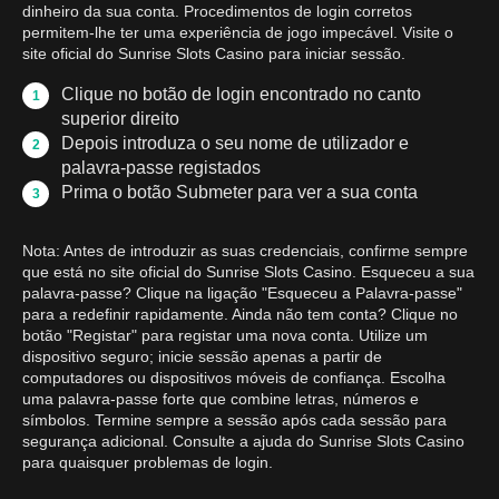
dinheiro da sua conta. Procedimentos de login corretos
permitem-lhe ter uma experiência de jogo impecável. Visite o
site oficial do Sunrise Slots Casino para iniciar sessão.
Clique no botão de login encontrado no canto
superior direito
Depois introduza o seu nome de utilizador e
palavra-passe registados
Prima o botão Submeter para ver a sua conta
Nota: Antes de introduzir as suas credenciais, confirme sempre
que está no site oficial do Sunrise Slots Casino. Esqueceu a sua
palavra-passe? Clique na ligação "Esqueceu a Palavra-passe"
para a redefinir rapidamente. Ainda não tem conta? Clique no
botão "Registar" para registar uma nova conta. Utilize um
dispositivo seguro; inicie sessão apenas a partir de
computadores ou dispositivos móveis de confiança. Escolha
uma palavra-passe forte que combine letras, números e
símbolos. Termine sempre a sessão após cada sessão para
segurança adicional. Consulte a ajuda do Sunrise Slots Casino
para quaisquer problemas de login.