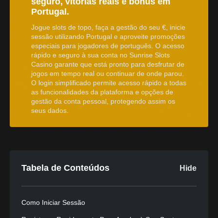
seguro, vitórias reais e bónus em
Portugal.
Jogue slots de topo, faça a gestão do seu €, inicie
sessão utilizando Portugal e aproveite promoções
especiais para jogadores de português. O acesso
rápido e seguro à sua conta no Sunrise Slots
Casino garante que está pronto para desfrutar de
jogos em tempo real ou continuar de onde parou.
O login simplificado permite acesso rápido a todas
as funcionalidades da plataforma e opções de
gestão da conta pessoal, protegendo assim os
seus dados.
Tabela de Conteúdos
Hide
Como Iniciar Sessão