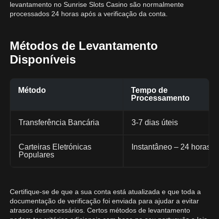
levantamento no Sunrise Slots Casino são normalmente
processados 24 horas após a verificação da conta.
Métodos de Levantamento
Disponíveis
Método
Tempo de
Processamento
Transferência Bancária
3-7 dias úteis
Carteiras Eletrónicas
Instantâneo – 24 horas
Populares
Certifique-se de que a sua conta está atualizada e que toda a
documentação de verificação foi enviada para ajudar a evitar
atrasos desnecessários. Certos métodos de levantamento