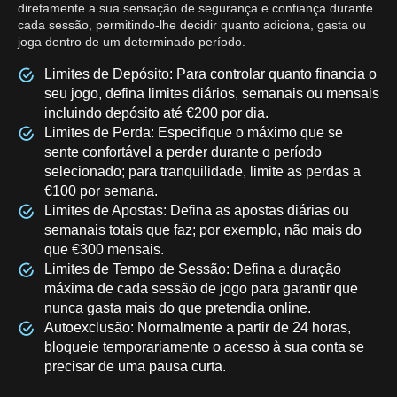
diretamente a sua sensação de segurança e confiança durante
cada sessão, permitindo-lhe decidir quanto adiciona, gasta ou
joga dentro de um determinado período.
Limites de Depósito: Para controlar quanto financia o
seu jogo, defina limites diários, semanais ou mensais
incluindo depósito até €200 por dia.
Limites de Perda: Especifique o máximo que se
sente confortável a perder durante o período
selecionado; para tranquilidade, limite as perdas a
€100 por semana.
Limites de Apostas: Defina as apostas diárias ou
semanais totais que faz; por exemplo, não mais do
que €300 mensais.
Limites de Tempo de Sessão: Defina a duração
máxima de cada sessão de jogo para garantir que
nunca gasta mais do que pretendia online.
Autoexclusão: Normalmente a partir de 24 horas,
bloqueie temporariamente o acesso à sua conta se
precisar de uma pausa curta.