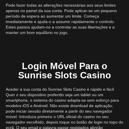
Pode fazer todas as alterações necessárias aos seus limites
apenas no painel da sua conta. Pode aplicar-se um pequeno
período de espera ao aumentar um limite. Começa
imediatamente e ajuda-o a assumir rapidamente o controlo.
Estes passos ajudam-no a controlar as suas libertações e a
manter um bom equilíbrio no jogo.
Login Móvel Para o
Sunrise Slots Casino
Aceder à sua conta do Sunrise Slots Casino é rápido e fácil.
Quer o seu dispositivo preferido seja um tablet ou um
smartphone, o sistema do casino adapta-se sem esforço para
modelos iOS e Android. Não existe download de aplicação;
pode iniciar sessão diretamente a partir do seu navegador
móvel. Introduza primeiro o URL oficial do casino no seu
navegador escolhido, depois toque no botão de login no topo do
ecrã. O seu email e palavra-passe registados abrirão