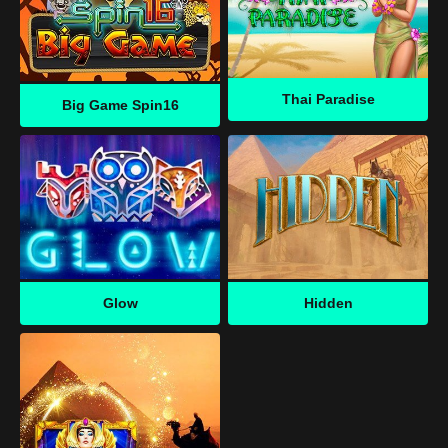
Thai Paradise
Big Game Spin16
Glow
Hidden