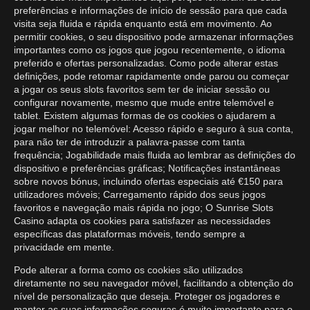
preferências e informações de início de sessão para que cada
visita seja fluida e rápida enquanto está em movimento. Ao
permitir cookies, o seu dispositivo pode armazenar informações
importantes como os jogos que jogou recentemente, o idioma
preferido e ofertas personalizadas. Como pode alterar estas
definições, pode retomar rapidamente onde parou ou começar
a jogar os seus slots favoritos sem ter de iniciar sessão ou
configurar novamente, mesmo que mude entre telemóvel e
tablet. Existem algumas formas de os cookies o ajudarem a
jogar melhor no telemóvel: Acesso rápido e seguro à sua conta,
para não ter de introduzir a palavra-passe com tanta
frequência; Jogabilidade mais fluida ao lembrar as definições do
dispositivo e preferências gráficas; Notificações instantâneas
sobre novos bónus, incluindo ofertas especiais até €150 para
utilizadores móveis; Carregamento rápido dos seus jogos
favoritos e navegação mais rápida no jogo; O Sunrise Slots
Casino adapta os cookies para satisfazer as necessidades
específicas das plataformas móveis, tendo sempre a
privacidade em mente.
Pode alterar a forma como os cookies são utilizados
diretamente no seu navegador móvel, facilitando a obtenção do
nível de personalização que deseja. Proteger os jogadores e
manter as suas informações seguras é muito importante para o