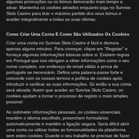
algumas promoções ou os bónus demorarão mais tempo a
ativar. Mantenha os cookies ativados enquanto joga no Sunrise
Slots Casino para tirar o máximo partido dos seus bónus e
aceder integralmente a todas as suas ofertas.
Como Criar Uma Conta E Como São Utilizados Os Cookies
Criar uma conta no Sunrise Slots Casino é fácil e demora
apenas alguns minutos. Para começar, clique em "Registar" e
forneça algumas informações básicas sobre si. Existem regras
em Portugal que nos obrigam a obter informações como o seu
nome completo, um endereço de email válido e prova de
português se necessário. Defina uma palavra-passe forte e
concorde com os nossos termos e política de cookies após
introduzir e verificar as suas informações. Só então a sua conta
será ativada. Assim que aceder ao Sunrise Slots Casino, os
cookies ajudam a tornar o processo de registo o mais simples
possível.
Ao submeter informações pessoais, os cookies essenciais
mantêm o idioma escolhido, preenchem formulários
automaticamente e mantêm a ligação segura. Seria difícil abrir
uma conta ou utilizar todas as funcionalidades da plataforma
sem estes cookies. Guarde o seu trabalho se precisar de fazer