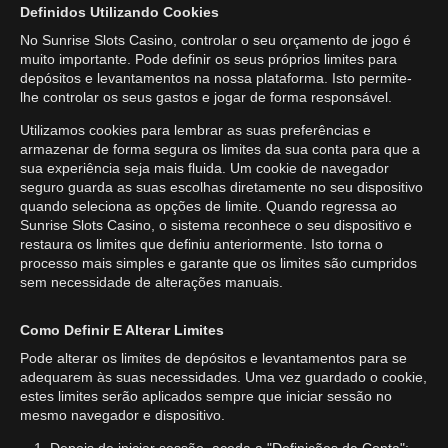
Definidos Utilizando Cookies
No Sunrise Slots Casino, controlar o seu orçamento de jogo é
muito importante. Pode definir os seus próprios limites para
depósitos e levantamentos na nossa plataforma. Isto permite-
lhe controlar os seus gastos e jogar de forma responsável.
Utilizamos cookies para lembrar as suas preferências e
armazenar de forma segura os limites da sua conta para que a
sua experiência seja mais fluida. Um cookie de navegador
seguro guarda as suas escolhas diretamente no seu dispositivo
quando seleciona as opções de limite. Quando regressa ao
Sunrise Slots Casino, o sistema reconhece o seu dispositivo e
restaura os limites que definiu anteriormente. Isto torna o
processo mais simples e garante que os limites são cumpridos
sem necessidade de alterações manuais.
Como Definir E Alterar Limites
Pode alterar os limites de depósitos e levantamentos para se
adequarem às suas necessidades. Uma vez guardado o cookie,
estes limites serão aplicados sempre que iniciar sessão no
mesmo navegador e dispositivo.