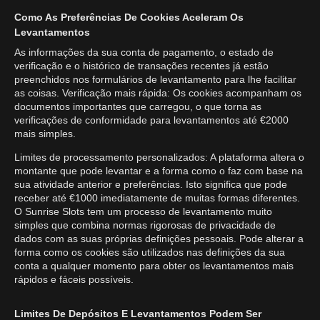
Como As Preferências De Cookies Aceleram Os
Levantamentos
As informações da sua conta de pagamento, o estado de
verificação e o histórico de transações recentes já estão
preenchidos nos formulários de levantamento para lhe facilitar
as coisas. Verificação mais rápida: Os cookies acompanham os
documentos importantes que carregou, o que torna as
verificações de conformidade para levantamentos até €2000
mais simples.
Limites de processamento personalizados: A plataforma altera o
montante que pode levantar e a forma como o faz com base na
sua atividade anterior e preferências. Isto significa que pode
receber até €1000 imediatamente de muitas formas diferentes.
O Sunrise Slots tem um processo de levantamento muito
simples que combina normas rigorosas de privacidade de
dados com as suas próprias definições pessoais. Pode alterar a
forma como os cookies são utilizados nas definições da sua
conta a qualquer momento para obter os levantamentos mais
rápidos e fáceis possíveis.
Limites De Depósitos E Levantamentos Podem Ser