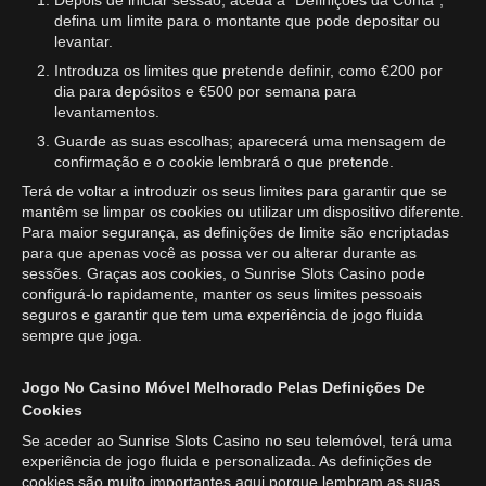
Depois de iniciar sessão, aceda a "Definições da Conta";
defina um limite para o montante que pode depositar ou
levantar.
Introduza os limites que pretende definir, como €200 por
dia para depósitos e €500 por semana para
levantamentos.
Guarde as suas escolhas; aparecerá uma mensagem de
confirmação e o cookie lembrará o que pretende.
Terá de voltar a introduzir os seus limites para garantir que se
mantêm se limpar os cookies ou utilizar um dispositivo diferente.
Para maior segurança, as definições de limite são encriptadas
para que apenas você as possa ver ou alterar durante as
sessões. Graças aos cookies, o Sunrise Slots Casino pode
configurá-lo rapidamente, manter os seus limites pessoais
seguros e garantir que tem uma experiência de jogo fluida
sempre que joga.
Jogo No Casino Móvel Melhorado Pelas Definições De
Cookies
Se aceder ao Sunrise Slots Casino no seu telemóvel, terá uma
experiência de jogo fluida e personalizada. As definições de
cookies são muito importantes aqui porque lembram as suas