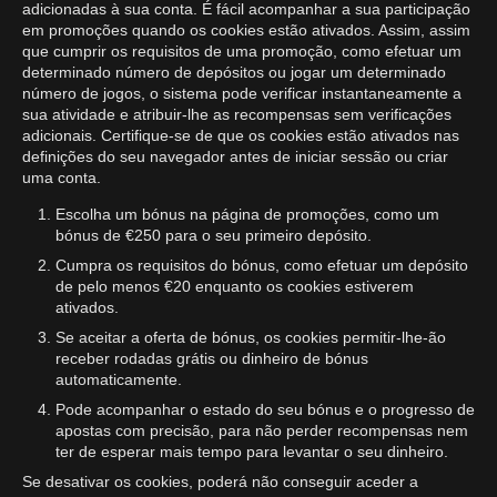
adicionadas à sua conta. É fácil acompanhar a sua participação
em promoções quando os cookies estão ativados. Assim, assim
que cumprir os requisitos de uma promoção, como efetuar um
determinado número de depósitos ou jogar um determinado
número de jogos, o sistema pode verificar instantaneamente a
sua atividade e atribuir-lhe as recompensas sem verificações
adicionais. Certifique-se de que os cookies estão ativados nas
definições do seu navegador antes de iniciar sessão ou criar
uma conta.
Escolha um bónus na página de promoções, como um
bónus de €250 para o seu primeiro depósito.
Cumpra os requisitos do bónus, como efetuar um depósito
de pelo menos €20 enquanto os cookies estiverem
ativados.
Se aceitar a oferta de bónus, os cookies permitir-lhe-ão
receber rodadas grátis ou dinheiro de bónus
automaticamente.
Pode acompanhar o estado do seu bónus e o progresso de
apostas com precisão, para não perder recompensas nem
ter de esperar mais tempo para levantar o seu dinheiro.
Se desativar os cookies, poderá não conseguir aceder a