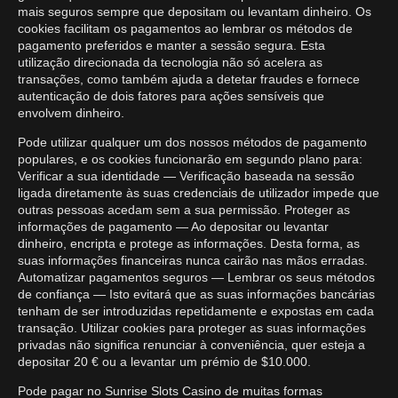
mais seguros sempre que depositam ou levantam dinheiro. Os
cookies facilitam os pagamentos ao lembrar os métodos de
pagamento preferidos e manter a sessão segura. Esta
utilização direcionada da tecnologia não só acelera as
transações, como também ajuda a detetar fraudes e fornece
autenticação de dois fatores para ações sensíveis que
envolvem dinheiro.
Pode utilizar qualquer um dos nossos métodos de pagamento
populares, e os cookies funcionarão em segundo plano para:
Verificar a sua identidade — Verificação baseada na sessão
ligada diretamente às suas credenciais de utilizador impede que
outras pessoas acedam sem a sua permissão. Proteger as
informações de pagamento — Ao depositar ou levantar
dinheiro, encripta e protege as informações. Desta forma, as
suas informações financeiras nunca cairão nas mãos erradas.
Automatizar pagamentos seguros — Lembrar os seus métodos
de confiança — Isto evitará que as suas informações bancárias
tenham de ser introduzidas repetidamente e expostas em cada
transação. Utilizar cookies para proteger as suas informações
privadas não significa renunciar à conveniência, quer esteja a
depositar 20 € ou a levantar um prémio de $10.000.
Pode pagar no Sunrise Slots Casino de muitas formas