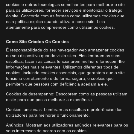
cookies e outras tecnologias semelhantes para melhorar o site
para os utilizadores, fornecer serviços e monitorizar o tráfego
do site. Concorda com as formas como utilizamos cookies que
esta política explica quando utiliza o nosso site. Leia
atentamente para compreender como utilizamos cookies.
Como São Criados Os Cookies
É responsabilidade do seu navegador web armazenar cookies
no seu dispositivo quando visita sites. Eles lembram as suas
escolhas, fazem as coisas funcionarem melhor e fornecem-lhe
informações mais relevantes. Utilizamos diferentes tipos de
cookies, incluindo cookies essenciais, que garantem que o site
funciona corretamente e de forma segura, e cookies que
permitem que pessoas com deficiência acedam a ele.
Cookies de desempenho: Descobrem como as pessoas utilizam
o site para que possa melhorar a experiência.
Cookies funcionais: Lembram as escolhas e preferências dos
utilizadores para melhorar o funcionamento.
Anúncios: Mostram aos utilizadores anúncios relevantes para os
seus interesses de acordo com os cookies.